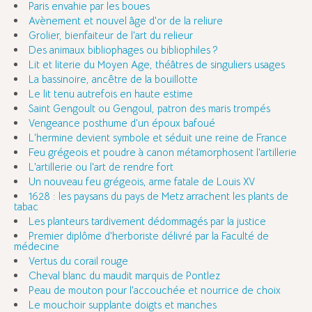
Paris envahie par les boues
Avènement et nouvel âge d'or de la reliure
Grolier, bienfaiteur de l'art du relieur
Des animaux bibliophages ou bibliophiles ?
Lit et literie du Moyen Age, théâtres de singuliers usages
La bassinoire, ancêtre de la bouillotte
Le lit tenu autrefois en haute estime
Saint Gengoult ou Gengoul, patron des maris trompés
Vengeance posthume d'un époux bafoué
L'hermine devient symbole et séduit une reine de France
Feu grégeois et poudre à canon métamorphosent l'artillerie
L'artillerie ou l'art de rendre fort
Un nouveau feu grégeois, arme fatale de Louis XV
1628 : les paysans du pays de Metz arrachent les plants de
tabac
Les planteurs tardivement dédommagés par la justice
Premier diplôme d'herboriste délivré par la Faculté de
médecine
Vertus du corail rouge
Cheval blanc du maudit marquis de Pontlez
Peau de mouton pour l'accouchée et nourrice de choix
Le mouchoir supplante doigts et manches