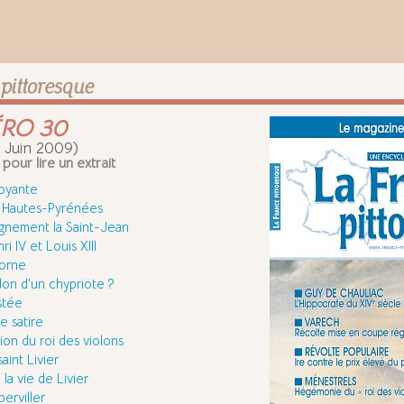
RO 30
 / Juin 2009)
 pour lire un extrait
boyante
es Hautes-Pyrénées
ignement la Saint-Jean
i IV et Louis XIII
corne
on d'un chypriote ?
stée
e satire
ion du roi des violons
int Livier
la vie de Livier
erviller