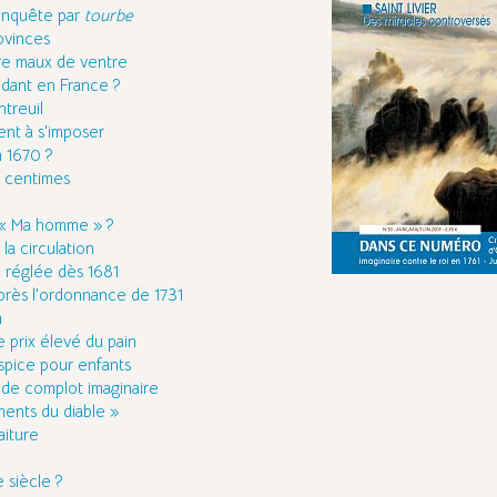
enquête par
tourbe
ovinces
tre maux de ventre
ndant en France ?
treuil
ent à s'imposer
n 1670 ?
x centimes
 « Ma homme » ?
 la circulation
 réglée dès 1681
près l'ordonnance de 1731
h
 prix élevé du pain
spice pour enfants
 de complot imaginaire
ments du diable »
aiture
l
 siècle ?