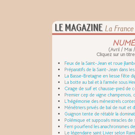
NUMÉ
(Avril / Mai
Cliquez sur un titre
Feux de la Saint-Jean et roue flam
Préparatifs de la Saint-Jean dans l
La Basse-Bretagne en liesse fête d
La botte au bal et à l'armée sous Henr
Cirage de suif et chausse-pied de 
Premier cep de vigne champenois, d
L'hégémonie des ménestrels conte
Ménétriers privés de bal de nuit et d
Guignon tente de rétablir la dominat
Polémique et supposés miracles de sa
Ferri pourfend les anachronismes de 
Le légendaire saint Livier selon Ramb