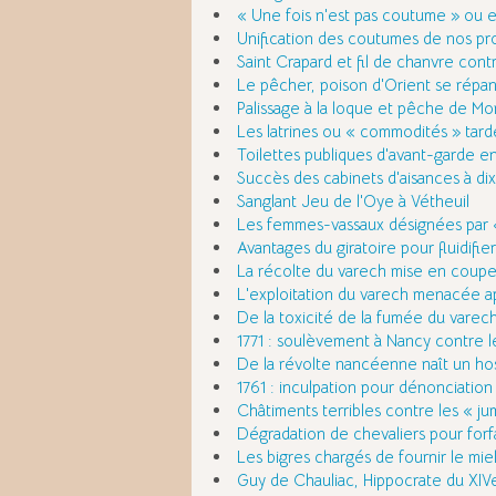
« Une fois n'est pas coutume » ou 
Unification des coutumes de nos pr
Saint Crapard et fil de chanvre con
Le pêcher, poison d'Orient se répa
Palissage à la loque et pêche de Mon
Les latrines ou « commodités » tard
Toilettes publiques d'avant-garde e
Succès des cabinets d'aisances à di
Sanglant Jeu de l'Oye à Vétheuil
Les femmes-vassaux désignées par
Avantages du giratoire pour fluidifier
La récolte du varech mise en coupe
L'exploitation du varech menacée a
De la toxicité de la fumée du varec
1771 : soulèvement à Nancy contre le
De la révolte nancéenne naît un ho
1761 : inculpation pour dénonciation
Châtiments terribles contre les « ju
Dégradation de chevaliers pour forf
Les bigres chargés de fournir le mie
Guy de Chauliac, Hippocrate du XIVe