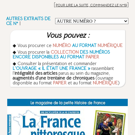
[
]
POUR LIRE LA SUITE, COMMANDEZ LE N°19
AUTRES EXTRAITS DE
CE N°
|
Vous pouvez :
◆ Vous procurer ce
NUMÉRO
AU FORMAT
NUMÉRIQUE
◆ Vous procurer la
COLLECTION
DES NUMÉROS
ENCORE DISPONIBLES AU FORMAT
PAPIER
◆ Consulter la présentation et commander
L'OUVRAGE « IL ÉTAIT UNE FRANCE »
rassemblant
l'
intégralité des articles
parus au sein du magazine,
augmentés d'une trentaine de chroniques
(ouvrage
disponible au format
PAPIER
et au format
NUMÉRIQUE
)