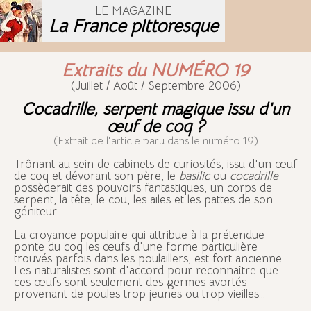
LE MAGAZINE
La France pittoresque
Extraits du NUMÉRO 19
(Juillet / Août / Septembre 2006)
Cocadrille, serpent magique issu d'un
œuf de coq ?
(Extrait de l'article paru dans le numéro 19)
T
rônant au sein de cabinets de curiosités, issu d'un œuf
de coq et dévorant son père, le
basilic
ou
cocadrille
possèderait des pouvoirs fantastiques, un corps de
serpent, la tête, le cou, les ailes et les pattes de son
géniteur.
L
a croyance populaire qui attribue à la prétendue
ponte du coq les œufs d'une forme particulière
trouvés parfois dans les poulaillers, est fort ancienne.
Les naturalistes sont d'accord pour reconnaître que
ces œufs sont seulement des germes avortés
provenant de poules trop jeunes ou trop vieilles...