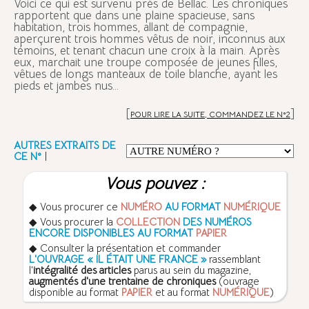
V
oici ce qui est survenu près de Bellac. Les chroniques
rapportent que dans une plaine spacieuse, sans
habitation, trois hommes, allant de compagnie,
aperçurent trois hommes vêtus de noir, inconnus aux
témoins, et tenant chacun une croix à la main. Après
eux, marchait une troupe composée de jeunes filles,
vêtues de longs manteaux de toile blanche, ayant les
pieds et jambes nus...
[
]
POUR LIRE LA SUITE, COMMANDEZ LE N°2
AUTRES EXTRAITS DE
CE N°
|
Vous pouvez :
◆ Vous procurer ce
NUMÉRO
AU FORMAT
NUMÉRIQUE
◆ Vous procurer la
COLLECTION
DES NUMÉROS
ENCORE DISPONIBLES AU FORMAT
PAPIER
◆ Consulter la présentation et commander
L'OUVRAGE « IL ÉTAIT UNE FRANCE »
rassemblant
l'
intégralité des articles
parus au sein du magazine,
augmentés d'une trentaine de chroniques
(ouvrage
disponible au format
PAPIER
et au format
NUMÉRIQUE
)