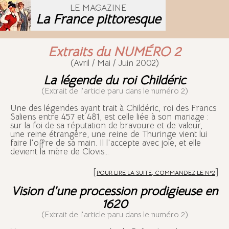
LE MAGAZINE
La France pittoresque
Extraits du NUMÉRO 2
(Avril / Mai / Juin 2002)
La légende du roi Childéric
(Extrait de l'article paru dans le numéro 2)
U
ne des légendes ayant trait à Childéric, roi des Francs
Saliens entre 457 et 481, est celle liée à son mariage :
sur la foi de sa réputation de bravoure et de valeur,
une reine étrangère, une reine de Thuringe vient lui
faire l'offre de sa main. Il l'accepte avec joie, et elle
devient la mère de Clovis...
[
]
POUR LIRE LA SUITE, COMMANDEZ LE N°2
Vision d'une procession prodigieuse en
1620
(Extrait de l'article paru dans le numéro 2)