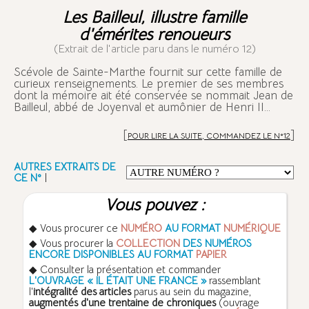
Les Bailleul, illustre famille
d'émérites renoueurs
(Extrait de l'article paru dans le numéro 12)
S
cévole de Sainte-Marthe fournit sur cette famille de
curieux renseignements. Le premier de ses membres
dont la mémoire ait été conservée se nommait Jean de
Bailleul, abbé de Joyenval et aumônier de Henri II...
[
]
POUR LIRE LA SUITE, COMMANDEZ LE N°12
AUTRES EXTRAITS DE
CE N°
|
Vous pouvez :
◆ Vous procurer ce
NUMÉRO
AU FORMAT
NUMÉRIQUE
◆ Vous procurer la
COLLECTION
DES NUMÉROS
ENCORE DISPONIBLES AU FORMAT
PAPIER
◆ Consulter la présentation et commander
L'OUVRAGE « IL ÉTAIT UNE FRANCE »
rassemblant
l'
intégralité des articles
parus au sein du magazine,
augmentés d'une trentaine de chroniques
(ouvrage